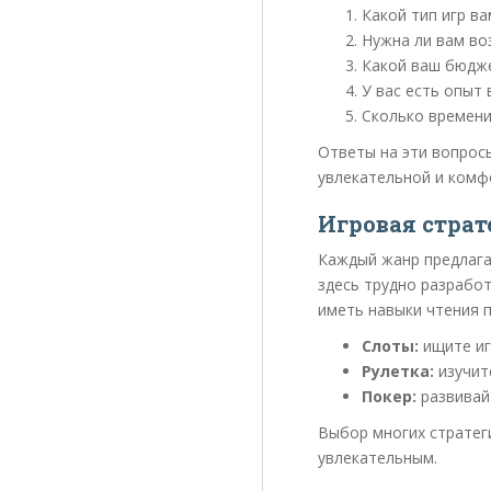
Какой тип игр ва
Нужна ли вам во
Какой ваш бюдже
У вас есть опыт
Сколько времени
Ответы на эти вопросы
увлекательной и комф
Игровая страт
Каждый жанр предлагае
здесь трудно разработ
иметь навыки чтения 
Слоты:
ищите иг
Рулетка:
изучит
Покер:
развивай
Выбор многих стратег
увлекательным.