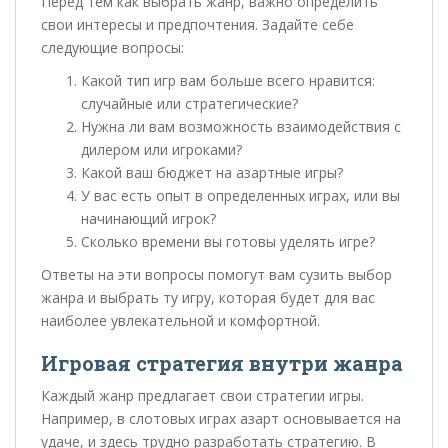
Перед тем как выбрать жанр, важно определить
свои интересы и предпочтения. Задайте себе
следующие вопросы:
Какой тип игр вам больше всего нравится:
случайные или стратегические?
Нужна ли вам возможность взаимодействия с
дилером или игроками?
Какой ваш бюджет на азартные игры?
У вас есть опыт в определенных играх, или вы
начинающий игрок?
Сколько времени вы готовы уделять игре?
Ответы на эти вопросы помогут вам сузить выбор
жанра и выбрать ту игру, которая будет для вас
наиболее увлекательной и комфортной.
Игровая стратегия внутри жанра
Каждый жанр предлагает свои стратегии игры.
Например, в слотовых играх азарт основывается на
удаче, и здесь трудно разработать стратегию. В