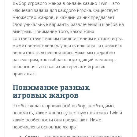
Выбор игрового жанра в онлайн-казино 1win – это
ключевая задача для каждого игрока. Существует
множество жанров, и каждый из них предлагает
свои уникальные варианты развлечений и шансов на
выигрыш. Понимание того, какой жанр
соответствует вашим предпочтениям и стилю игры,
может значительно улучшить ваш опыт и повысить
вероятность успешной игры. Ниже мы подробно
рассмотрим, как выбрать подходящий вам жанр,
основываясь на ваших интересах и игровых
привычках.
Понимание разных
игровых жанров
Чтобы сделать правильный выбор, необходимо
понимать, какие жанры существуют в казино 1win и
какие особенности они предлагают. Ниже
перечислены основные жанры:
Слоты
– это игровые аппараты с различными