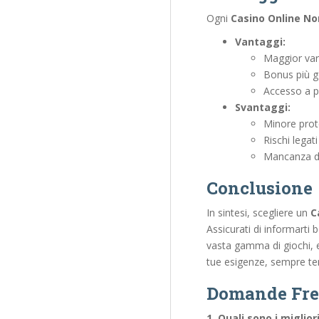
Ogni
Casino Online N
Vantaggi:
Maggior vari
Bonus più g
Accesso a p
Svantaggi:
Minore prote
Rischi legati
Mancanza di
Conclusione
In sintesi, scegliere un
C
Assicurati di informarti 
vasta gamma di giochi, es
tue esigenze, sempre ten
Domande Fre
1. Quali sono i miglio