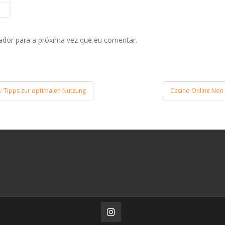
ador para a próxima vez que eu comentar.
: Tipps zur optimalen Nutzung
Casino Online Non 