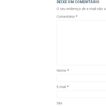
DEIXE UM COMENTÁRIO
O seu endereço de e-mail não s
Comentário
*
Nome
*
E-mail
*
Site