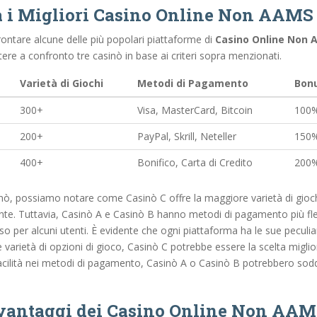
a i Migliori Casino Online Non AAMS
ntare alcune delle più popolari piattaforme di
Casino Online Non 
tere a confronto tre casinò in base ai criteri sopra menzionati.
Varietà di Giochi
Metodi di Pagamento
Bonu
300+
Visa, MasterCard, Bitcoin
100%
200+
PayPal, Skrill, Neteller
150%
400+
Bonifico, Carta di Credito
200%
asinò, possiamo notare come Casinò C offre la maggiore varietà di gioc
te. Tuttavia, Casinò A e Casinò B hanno metodi di pagamento più fless
sso per alcuni utenti. È evidente che ogni piattaforma ha le sue peculia
e varietà di opzioni di gioco, Casinò C potrebbe essere la scelta miglior
acilità nei metodi di pagamento, Casinò A o Casinò B potrebbero sodd
Svantaggi dei Casino Online Non AA