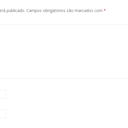
erá publicado.
Campos obrigatórios são marcados com
*