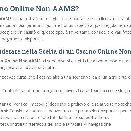
sino Online Non AAMS?
 AAMS
è una piattaforma di gioco che opera senza la licenza rilasciat
una più ampia gamma di giochi e bonus rispetto a quelli regolamentat
i scegliere un casinò di questo tipo, è importante considerare vari fatt
 di pagamento disponibili.
siderare nella Scelta di un Casino Online N
no Online Non AAMS
, ci sono diversi aspetti che devono essere pres
ogni giocatore dovrebbe valutare:
nza:
Assicurati che il casinò abbia una licenza valida di un altro ente
:
Controlla se offrono una gamma diversificata di giochi come slot, ro
mento:
Verifica i metodi di deposito e prelievo e le relative tempistiche
oni:
Considera i bonus di benvenuto e le promozioni disponibili per i n
ti:
Valuta la disponibilità e l’affidabilità del supporto clienti.
te:
Controlla l’interfaccia del sito e la facilità di navigazione.