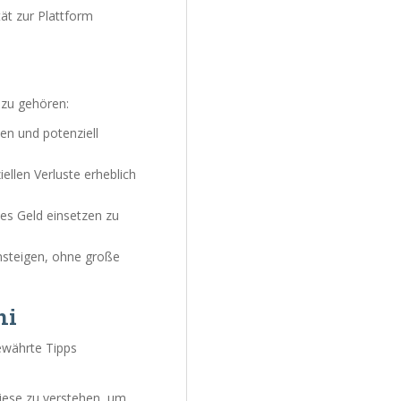
ät zur Plattform
azu gehören:
en und potenziell
llen Verluste erheblich
es Geld einsetzen zu
insteigen, ohne große
ni
ewährte Tipps
diese zu verstehen, um