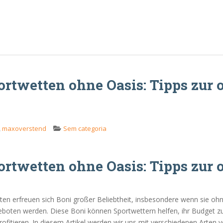
ortwetten ohne Oasis: Tipps zur
maxoverstend
Sem categoria
ortwetten ohne Oasis: Tipps zur
tten erfreuen sich Boni großer Beliebtheit, insbesondere wenn sie oh
eboten werden. Diese Boni können Sportwettern helfen, ihr Budget 
rofitieren. In diesem Artikel werden wir uns mit verschiedenen Arten 