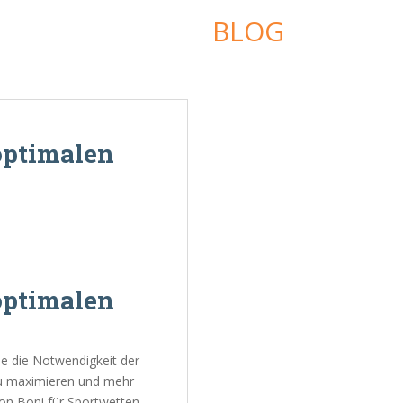
BLOG
 optimalen
 optimalen
ne die Notwendigkeit der
zu maximieren und mehr
von Boni für Sportwetten