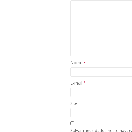
Nome
*
E-mail
*
Site
Salvar meus dados neste naveg