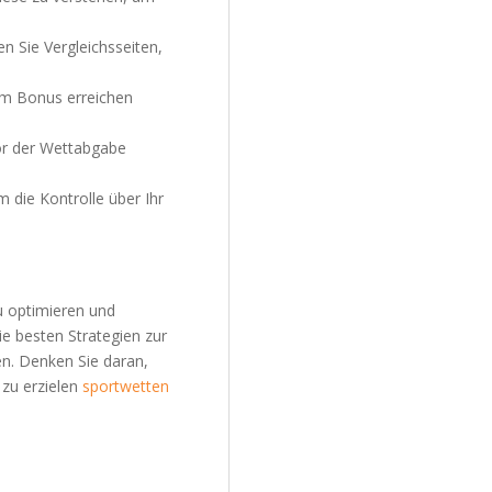
n Sie Vergleichsseiten,
em Bonus erreichen
or der Wettabgabe
m die Kontrolle über Ihr
u optimieren und
ie besten Strategien zur
n. Denken Sie daran,
 zu erzielen
sportwetten