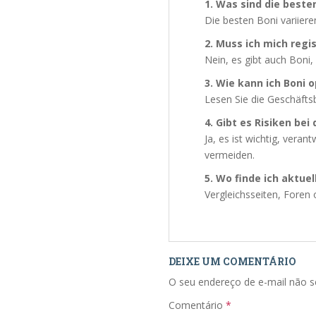
1. Was sind die beste
Die besten Boni variiere
2. Muss ich mich regi
Nein, es gibt auch Boni,
3. Wie kann ich Boni 
Lesen Sie die Geschäfts
4. Gibt es Risiken bei
Ja, es ist wichtig, vera
vermeiden.
5. Wo finde ich aktue
Vergleichsseiten, Foren 
DEIXE UM COMENTÁRIO
O seu endereço de e-mail não s
Comentário
*