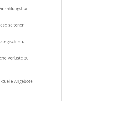
Einzahlungsboni.
ese seltener.
ategisch ein.
che Verluste zu
aktuelle Angebote.