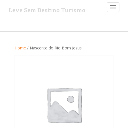
S
TOGGLE
Leve Sem Destino Turismo
k
i
p
t
o
m
Home
/ Nascente do Rio Bom Jesus
a
i
n
c
o
n
t
e
n
t