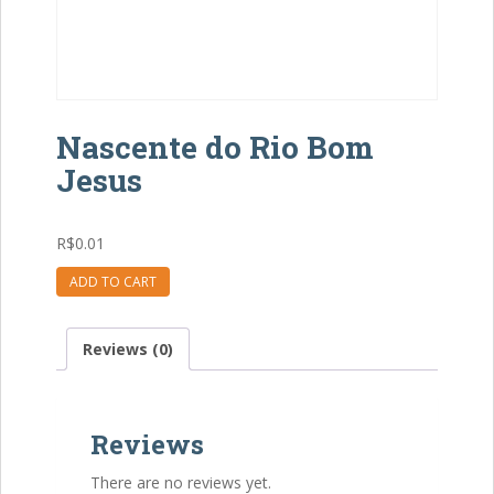
Nascente do Rio Bom
Jesus
R$
0.01
Nascente
ADD TO CART
do
Rio
Reviews (0)
Bom
Jesus
quantity
Reviews
There are no reviews yet.