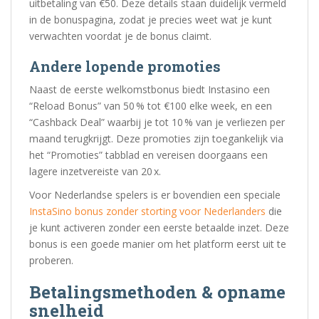
uitbetaling van €50. Deze details staan duidelijk vermeld
in de bonuspagina, zodat je precies weet wat je kunt
verwachten voordat je de bonus claimt.
Andere lopende promoties
Naast de eerste welkomstbonus biedt Instasino een
“Reload Bonus” van 50 % tot €100 elke week, en een
“Cashback Deal” waarbij je tot 10 % van je verliezen per
maand terugkrijgt. Deze promoties zijn toegankelijk via
het “Promoties” tabblad en vereisen doorgaans een
lagere inzetvereiste van 20 x.
Voor Nederlandse spelers is er bovendien een speciale
InstaSino bonus zonder storting voor Nederlanders
die
je kunt activeren zonder een eerste betaalde inzet. Deze
bonus is een goede manier om het platform eerst uit te
proberen.
Betalingsmethoden & opname
snelheid