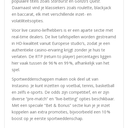
populaire titels zoals
Starburst
en
Gonzo’s Quest
.
Daarnaast vind je klassiekers zoals roulette, blackjack
en baccarat, elk met verschillende inzet- en
volatiliteitsopties.
Voor live casino‑liefhebbers is er een aparte sectie met
real‑time dealers. De live tafelspellen worden gestreamd
in HD‑kwaliteit vanuit Europese studio’s, zodat je een
authentieke casino‑ervaring krijgt zonder je huis te
verlaten. De RTP (return to player) percentages liggen
hier vaak tussen de 96 % en 99 %, afhankelijk van het
spel.
Sportweddenschappen maken ook deel uit van
Instasino. Je kunt inzetten op voetbal, tennis, basketball
en zelfs e‑sports. De odds zijn competitief, en er zijn
diverse “pre‑match” en “live‑betting” opties beschikbaar.
Met een speciale “Bet & Bonus” sectie kun je je inzet
koppelen aan extra promoties, bijvoorbeeld een 10 %
boost op je eerste sportweddenschap.