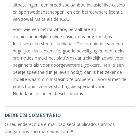
uitbetalingen, een breed spelaanbod inclusief live casino
en sportweddenschappen, en een betrouwbare licentie
van zowel Malta als de KSA.
Voor wie een betrouwbare, betaalbare en
mobielvriendelijke online casino‑ervaring zoekt, is
Instasino een sterke kandidaat. De combinatie van een
degelijke klantenservice, goede beveiliging en een reeks
promoties maakt het platform aantrekkelijk zowel voor
beginners als voor doorgewinterde gokkers. Heb je een
beetje speelsheid in je leven nodig, dan is het zeker de
moeite waard om Instasino te proberen – vooral met de
gratis bonus zonder storting die speciaal voor
Nederlandse spelers beschikbaar is.
DEIXE UM COMENTÁRIO
O seu endereço de e-mail não será publicado.
Campos
obrigatórios são marcados com
*