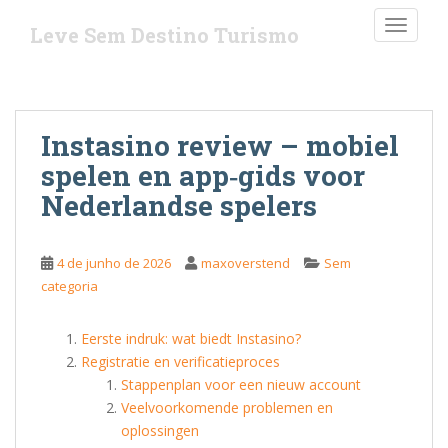
S
TOGGLE
Leve Sem Destino Turismo
k
i
p
t
o
Instasino review – mobiel
m
spelen en app‑gids voor
a
i
Nederlandse spelers
n
c
o
4 de junho de 2026
maxoverstend
Sem
n
categoria
t
e
Eerste indruk: wat biedt Instasino?
n
Registratie en verificatieproces
t
Stappenplan voor een nieuw account
Veelvoorkomende problemen en
oplossingen