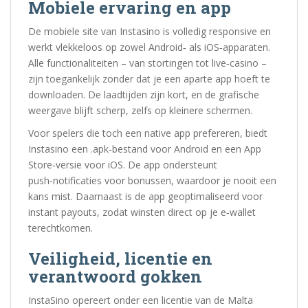
Mobiele ervaring en app
De mobiele site van Instasino is volledig responsive en
werkt vlekkeloos op zowel Android‑ als iOS‑apparaten.
Alle functionaliteiten – van stortingen tot live‑casino –
zijn toegankelijk zonder dat je een aparte app hoeft te
downloaden. De laadtijden zijn kort, en de grafische
weergave blijft scherp, zelfs op kleinere schermen.
Voor spelers die toch een native app prefereren, biedt
Instasino een .apk‑bestand voor Android en een App
Store‑versie voor iOS. De app ondersteunt
push‑notificaties voor bonussen, waardoor je nooit een
kans mist. Daarnaast is de app geoptimaliseerd voor
instant payouts, zodat winsten direct op je e‑wallet
terechtkomen.
Veiligheid, licentie en
verantwoord gokken
InstaSino opereert onder een licentie van de Malta