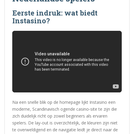
Eerste indruk: wat biedt
Instasino?
Na een snelle blik op de homepage lijkt Instasino een
moderne, Scandinavisch ogende casino‑site te zijn die
zich duidelijk richt op zowel beginners als ervaren
spelers. De lay-out is overzichtelijk, de kleuren zijn niet
te overweldigend en de navigatie leidt je direct naar de