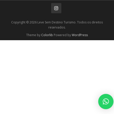
Copyright ©
2026 Leve Sem Destino Turismo. Todos os direitos
reservados.
Theme by
Colorlib
Powered by
WordPress