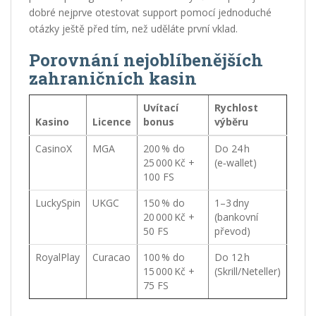
dobré nejprve otestovat support pomocí jednoduché
otázky ještě před tím, než uděláte první vklad.
Porovnání nejoblíbenějších
zahraničních kasin
Uvítací
Rychlost
Kasino
Licence
bonus
výběru
CasinoX
MGA
200 % do
Do 24 h
25 000 Kč +
(e‑wallet)
100 FS
LuckySpin
UKGC
150 % do
1–3 dny
20 000 Kč +
(bankovní
50 FS
převod)
RoyalPlay
Curacao
100 % do
Do 12 h
15 000 Kč +
(Skrill/Neteller)
75 FS