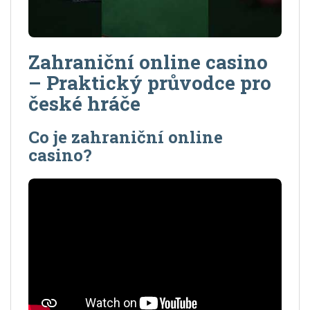
Zahraniční online casino
– Praktický průvodce pro
české hráče
Co je zahraniční online
casino?