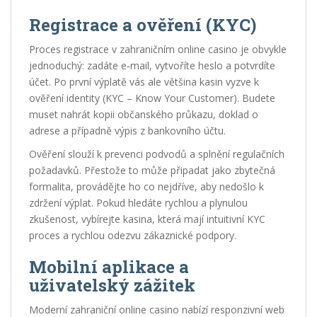
Registrace a ověření (KYC)
Proces registrace v zahraničním online casino je obvykle
jednoduchý: zadáte e‑mail, vytvoříte heslo a potvrdíte
účet. Po první výplatě vás ale většina kasin vyzve k
ověření identity (KYC – Know Your Customer). Budete
muset nahrát kopii občanského průkazu, doklad o
adrese a případně výpis z bankovního účtu.
Ověření slouží k prevenci podvodů a splnění regulačních
požadavků. Přestože to může připadat jako zbytečná
formalita, provádějte ho co nejdříve, aby nedošlo k
zdržení výplat. Pokud hledáte rychlou a plynulou
zkušenost, vybírejte kasina, která mají intuitivní KYC
proces a rychlou odezvu zákaznické podpory.
Mobilní aplikace a
uživatelský zážitek
Moderní zahraniční online casino nabízí responzivní web