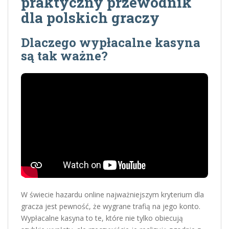
praktyczny przewodnik
dla polskich graczy
Dlaczego wypłacalne kasyna
są tak ważne?
W świecie hazardu online najważniejszym kryterium dla
gracza jest pewność, że wygrane trafią na jego konto.
Wypłacalne kasyna to te, które nie tylko obiecują