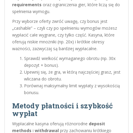
requirements
oraz ograniczenia gier, które liczą się do
spełnienia wymogu.
Przy wyborze oferty zwróć uwagę, czy bonus jest
„cashable” – czyli czy po spełnieniu wymogów możesz
wypłacić całe wygrane, czy tylko część. Kasyna, które
oferują niskie mnożniki (np. 20x) i krótkie okresy
ważności, zazwyczaj są bardziej wypłacalne.
Sprawdź wielkość wymaganego obrotu (np. 30x
depozyt + bonus).
Upewnij się, że gra, w którą najczęściej grasz, jest
wliczana do obrotu.
Porównaj maksymalny limit wypłaty z wysokością
bonusu.
Metody płatności i szybkość
wypłat
Wypłacalne kasyna oferują różnorodne
deposit
methods
i
withdrawal
przy zachowaniu krótkiego