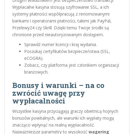
Drugim wskaźnikiem jest bezpieczeństwo transakcji.
Wypłacalne kasyna stosują szyfrowanie SSL, a ich
systemy płatności współpracują z renomowanymi
bankami i operatorami płatności, takimi jak PayPal,
Przelewy24 czy Skrill. Dzięki temu Twoje środki są
chronione przed nieautoryzowanym dostępem.
Sprawdź numer licencji i kraj wydania.
Poszukaj certyfikatów bezpieczeństwa (SSL,
eCOGRA).
Zobacz, czy platforma jest członkiem organizacji
branżowych.
Bonusy i warunki – na co
zwrócić uwagę przy
wypłacalności
Wszystkie kasyna przyciągają graczy obietnicą hojnych
bonusów powitalnych, ale warunki ich wypłaty mogą
znacząco wpłynąć na realną wypłacalność.
Najważniejsze parametry to wysokość
wagering