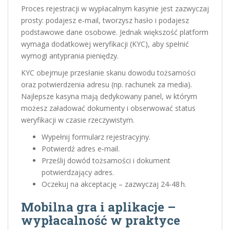
Proces rejestracji w wypłacalnym kasynie jest zazwyczaj
prosty: podajesz e‑mail, tworzysz hasło i podajesz
podstawowe dane osobowe. Jednak większość platform
wymaga dodatkowej weryfikacji (KYC), aby spełnić
wymogi antyprania pieniędzy.
KYC obejmuje przesłanie skanu dowodu tożsamości
oraz potwierdzenia adresu (np. rachunek za media).
Najlepsze kasyna mają dedykowany panel, w którym
możesz załadować dokumenty i obserwować status
weryfikacji w czasie rzeczywistym.
Wypełnij formularz rejestracyjny.
Potwierdź adres e‑mail.
Prześlij dowód tożsamości i dokument
potwierdzający adres.
Oczekuj na akceptację – zazwyczaj 24‑48 h.
Mobilna gra i aplikacje –
wypłacalność w praktyce