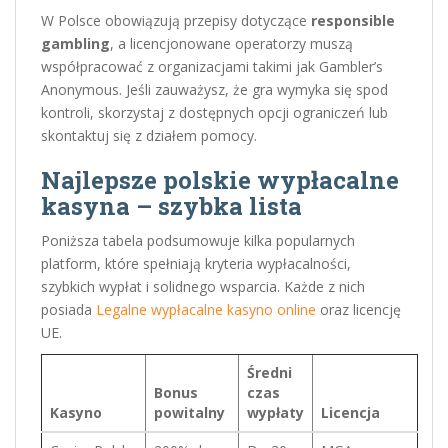
W Polsce obowiązują przepisy dotyczące
responsible
gambling
, a licencjonowane operatorzy muszą
współpracować z organizacjami takimi jak Gambler’s
Anonymous. Jeśli zauważysz, że gra wymyka się spod
kontroli, skorzystaj z dostępnych opcji ograniczeń lub
skontaktuj się z działem pomocy.
Najlepsze polskie wypłacalne
kasyna – szybka lista
Poniższa tabela podsumowuje kilka popularnych
platform, które spełniają kryteria wypłacalności,
szybkich wypłat i solidnego wsparcia. Każde z nich
posiada
Legalne wypłacalne kasyno online
oraz licencję
UE.
Średni
Bonus
czas
Kasyno
powitalny
wypłaty
Licencja