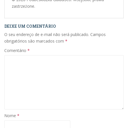
zastrzeżone.
DEIXE UM COMENTÁRIO
O seu endereço de e-mail não será publicado.
Campos
obrigatórios são marcados com
*
Comentário
*
Nome
*