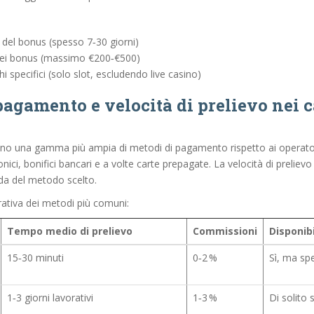
 del bonus (spesso 7‑30 giorni)
o dei bonus (massimo €200‑€500)
hi specifici (solo slot, escludendo live casino)
pagamento e velocità di prelievo nei 
no una gamma più ampia di metodi di pagamento rispetto ai operator
onici, bonifici bancari e a volte carte prepagate. La velocità di preliev
da del metodo scelto.
ativa dei metodi più comuni:
Tempo medio di prelievo
Commissioni
Disponib
15‑30 minuti
0‑2 %
Sì, ma sp
1‑3 giorni lavorativi
1‑3 %
Di solito s