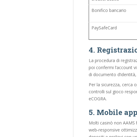
Bonifico bancario
PaySafeCard
4. Registrazi
La procedura di registra
poi confermi l’account vi
di documento d’identità,
Per la sicurezza, cerca 
controlli sul gioco respo
eCOGRA.
5. Mobile app
Molti casinò non AAMS h
web‑responsive ottimizza
depositi e prelievi con un