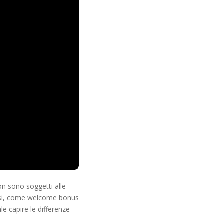
on sono soggetti alle
rosi, come welcome bonus
le capire le differenze