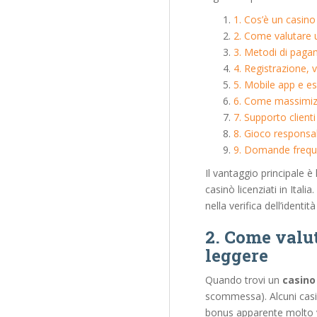
1. Cos’è un casino
2. Come valutare 
3. Metodi di paga
4. Registrazione, v
5. Mobile app e es
6. Come massimizz
7. Supporto client
8. Gioco responsab
9. Domande frequ
Il vantaggio principale è
casinò licenziati in Ital
nella verifica dell’identi
2. Come valu
leggere
Quando trovi un
casino
scommessa). Alcuni casin
bonus apparente molto v