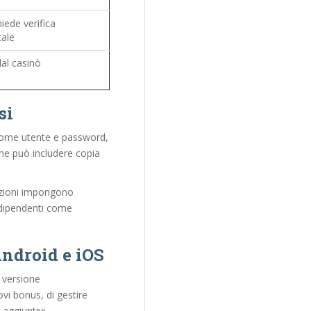
hiede verifica
ale
al casinò
si
 nome utente e password,
 che può includere copia
dizioni impongono
indipendenti come
Android e iOS
 versione
vi bonus, di gestire
 aggiuntivi.