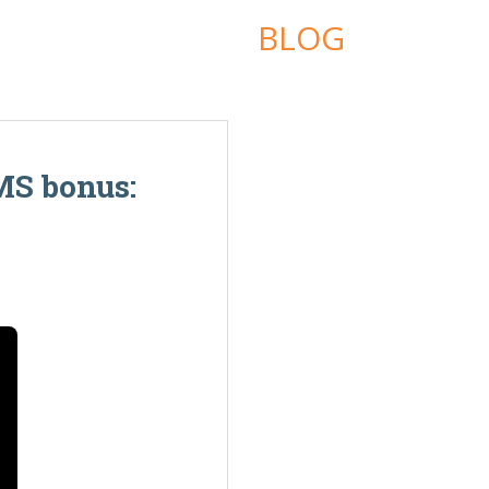
BLOG
MS bonus: