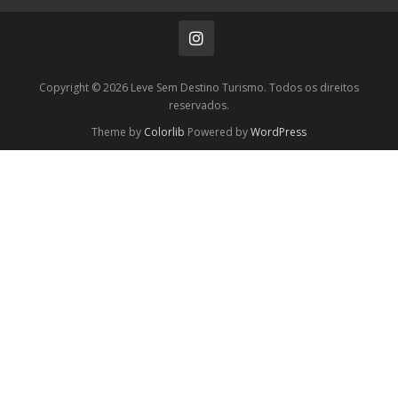
Copyright ©
2026 Leve Sem Destino Turismo. Todos os direitos
reservados.
Theme by
Colorlib
Powered by
WordPress