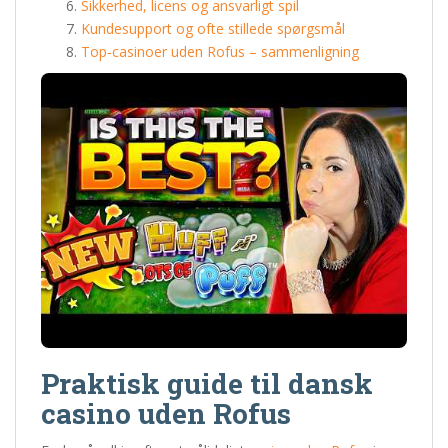
Sikkerhed, licens og ansvarligt spil
Kundesupport og ofte stillede spørgsmål
Top‑casinoer uden Rofus – sammenligning
Praktisk guide til dansk
casino uden Rofus