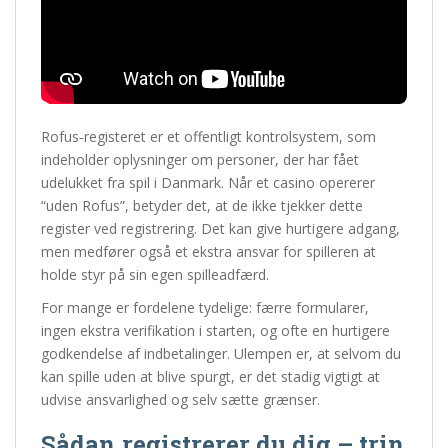
Rofus‑registeret er et offentligt kontrolsystem, som
indeholder oplysninger om personer, der har fået
udelukket fra spil i Danmark. Når et casino opererer
“uden Rofus”, betyder det, at de ikke tjekker dette
register ved registrering. Det kan give hurtigere adgang,
men medfører også et ekstra ansvar for spilleren at
holde styr på sin egen spilleadfærd.
For mange er fordelene tydelige: færre formularer,
ingen ekstra verifikation i starten, og ofte en hurtigere
godkendelse af indbetalinger. Ulempen er, at selvom du
kan spille uden at blive spurgt, er det stadig vigtigt at
udvise ansvarlighed og selv sætte grænser.
Sådan registrerer du dig – trin