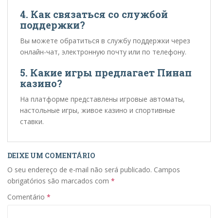
4. Как связаться со службой
поддержки?
Вы можете обратиться в службу поддержки через
онлайн-чат, электронную почту или по телефону.
5. Какие игры предлагает Пинап
казино?
На платформе представлены игровые автоматы,
настольные игры, живое казино и спортивные
ставки.
DEIXE UM COMENTÁRIO
O seu endereço de e-mail não será publicado.
Campos
obrigatórios são marcados com
*
Comentário
*