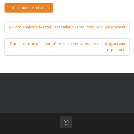
Navegação
Pinco Analytics ilə Özəl Hesabatların Yaradılması: WinCasino İcmalı
de
Post
Пинап казино КЗ: полный гид по возможностям платформы для
игроков