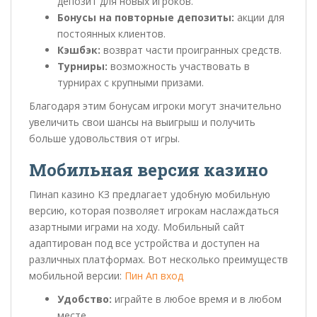
депозит для новых игроков.
Бонусы на повторные депозиты:
акции для
постоянных клиентов.
Кэшбэк:
возврат части проигранных средств.
Турниры:
возможность участвовать в
турнирах с крупными призами.
Благодаря этим бонусам игроки могут значительно
увеличить свои шансы на выигрыш и получить
больше удовольствия от игры.
Мобильная версия казино
Пинап казино КЗ предлагает удобную мобильную
версию, которая позволяет игрокам наслаждаться
азартными играми на ходу. Мобильный сайт
адаптирован под все устройства и доступен на
различных платформах. Вот несколько преимуществ
мобильной версии:
Пин Ап вход
Удобство:
играйте в любое время и в любом
месте.