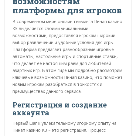
возможностям
платформы для игроков
В современном мире онлайн-гейминга Пинап казино
КЗ выделяется своими уникальными
возможностями, предоставляя игрокам широкий
выбор развлечений и удобные условия для игры.
Платформа предлагает разнообразные игровые
автоматы, настольные игры и спортивные ставки,
что делает её настоящим раем для любителей
азартных игр. В этом гиде мы подробно рассмотрим
ключевые возможности Пинап казино, что поможет
новым игрокам разобраться в тонкостях и
преимуществах данного сервиса.
Регистрация и создание
аккаунта
Первый шаг к увлекательному игорному опыту на
Пинап казино КЗ – это регистрация. Процесс