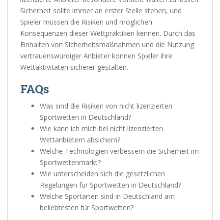
Sicherheit sollte immer an erster Stelle stehen, und
Spieler müssen die Risiken und möglichen
Konsequenzen dieser Wettpraktiken kennen. Durch das
Einhalten von Sicherheitsmaßnahmen und die Nutzung
vertrauenswürdiger Anbieter können Spieler ihre
Wettaktivitäten sicherer gestalten.
FAQs
Was sind die Risiken von nicht lizenzierten
Sportwetten in Deutschland?
Wie kann ich mich bei nicht lizenzierten
Wettanbietern absichern?
Welche Technologien verbessern die Sicherheit im
Sportwettenmarkt?
Wie unterscheiden sich die gesetzlichen
Regelungen für Sportwetten in Deutschland?
Welche Sportarten sind in Deutschland am
beliebtesten für Sportwetten?