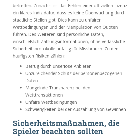
betreffen. Zunächst ist das Fehlen einer offiziellen Lizenz
ein klares Indiz dafür, dass es keine Überwachung durch
staatliche Stellen gibt. Dies kann zu unfairen
Wettbedingungen und der Manipulation von Quoten
führen. Des Weiteren sind persönliche Daten,
einschließlich Zahlungsinformationen, ohne verlässliche
Sicherheitsprotokolle anfällig für Missbrauch. Zu den
häufigsten Risiken zählen:
Betrug durch unseriöse Anbieter
Unzureichender Schutz der personenbezogenen
Daten
Mangelnde Transparenz bei den
Wetttransaktionen
Unfaire Wettbedingungen
Schwierigkeiten bei der Auszahlung von Gewinnen
Sicherheitsmaßnahmen, die
Spieler beachten sollten