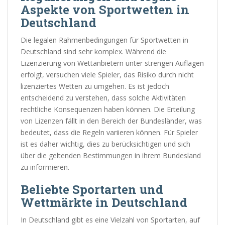
Aspekte von Sportwetten in
Deutschland
Die legalen Rahmenbedingungen für Sportwetten in
Deutschland sind sehr komplex. Während die
Lizenzierung von Wettanbietern unter strengen Auflagen
erfolgt, versuchen viele Spieler, das Risiko durch nicht
lizenziertes Wetten zu umgehen. Es ist jedoch
entscheidend zu verstehen, dass solche Aktivitäten
rechtliche Konsequenzen haben können. Die Erteilung
von Lizenzen fällt in den Bereich der Bundesländer, was
bedeutet, dass die Regeln variieren können. Für Spieler
ist es daher wichtig, dies zu berücksichtigen und sich
über die geltenden Bestimmungen in ihrem Bundesland
zu informieren.
Beliebte Sportarten und
Wettmärkte in Deutschland
In Deutschland gibt es eine Vielzahl von Sportarten, auf