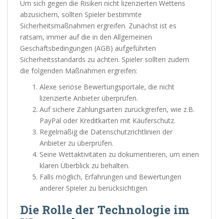
Um sich gegen die Risiken nicht lizenzierten Wettens
abzusichern, sollten Spieler bestimmte
Sicherheitsmaßnahmen ergreifen. Zunächst ist es
ratsam, immer auf die in den Allgemeinen
Geschäftsbedingungen (AGB) aufgeführten
Sicherheitsstandards zu achten. Spieler sollten zudem
die folgenden Maßnahmen ergreifen:
Alexe seriöse Bewertungsportale, die nicht
lizenzierte Anbieter überprüfen.
Auf sichere Zahlungsarten zurückgreifen, wie z.B.
PayPal oder Kreditkarten mit Käuferschutz.
Regelmäßig die Datenschutzrichtlinien der
Anbieter zu überprüfen.
Seine Wettaktivitäten zu dokumentieren, um einen
klaren Überblick zu behalten.
Falls möglich, Erfahrungen und Bewertungen
anderer Spieler zu berücksichtigen.
Die Rolle der Technologie im