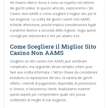
Mi chiamo Marco Rossi e sono un esperto nel settore
dei giochi online. In questo articolo, esploreremo i Siti
Casino Non AAMS e come scegliere il miglior sito per le
tue esigenze. La scelta del giusto casinò non AAMS
richiede attenzione, poiché implica considerazioni legali
e pratiche diverse a seconda della regione. Segui questi
consigli per selezionare il sito più adatto a te.
Come Scegliere il Miglior Sito
Casino Non AAMS
Scegliere un sito casino non AAMS può sembrare
complicato, ma seguendo alcuni semplici criteri, puoi
fare una scelta informata. I fattori chiave da considerare
includono la reputazione del sito, la varietà dei giochi
offerti, i metodi di pagamento disponibili, le promozioni
e i bonus, e l’assistenza clienti. Analizziamo insieme
questi aspetti per comprendere quale sito possa
soddisfare al meglio le tue esigenze.