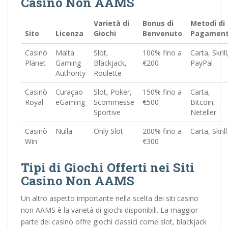
Casino Non AAMS
Varietà di
Bonus di
Metodi di
Sito
Licenza
Giochi
Benvenuto
Pagamen
Casinò
Malta
Slot,
100% fino a
Carta, Skrill
Planet
Gaming
Blackjack,
€200
PayPal
Authority
Roulette
Casinò
Curaçao
Slot, Poker,
150% fino a
Carta,
Royal
eGaming
Scommesse
€500
Bitcoin,
Sportive
Neteller
Casinò
Nulla
Only Slot
200% fino a
Carta, Skrill
Win
€300
Tipi di Giochi Offerti nei Siti
Casino Non AAMS
Un altro aspetto importante nella scelta dei siti casino
non AAMS è la varietà di giochi disponibili. La maggior
parte dei casinò offre giochi classici come slot, blackjack