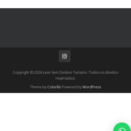
Copyright ©
2026 Leve Sem Destino Turismo. Todos os direitos
reservados.
Theme by
Colorlib
Powered by
WordPress