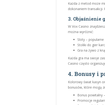
Każda z metod może mieć
dokonaniem transakcji. 
3. Objaśnienie
W Vox Casino znajdziesz
można wyróżnić:
Sloty – popularne
Stoliki do gier kar
Gra na żywo z kru
Każda gra ma swoje zasa
Casino często organizuj
4. Bonusy i 
Kolorowy świat kasyn on
bonusów, które mogą zn
Bonus powitalny –
Promocje regularn