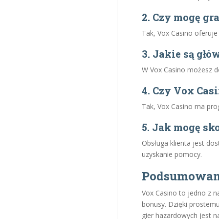
2. Czy mogę gr
Tak, Vox Casino oferuje
3. Jakie są gł
W Vox Casino możesz do
4. Czy Vox Cas
Tak, Vox Casino ma pro
5. Jak mogę sk
Obsługa klienta jest do
uzyskanie pomocy.
Podsumowan
Vox Casino to jedno z na
bonusy. Dzięki prostem
gier hazardowych jest na