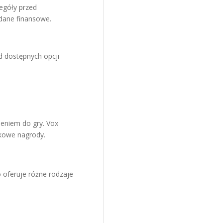
zegóły przed
 dane finansowe.
d dostępnych opcji
ieniem do gry. Vox
tkowe nagrody.
o oferuje różne rodzaje