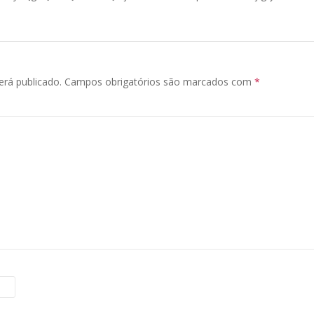
erá publicado.
Campos obrigatórios são marcados com
*