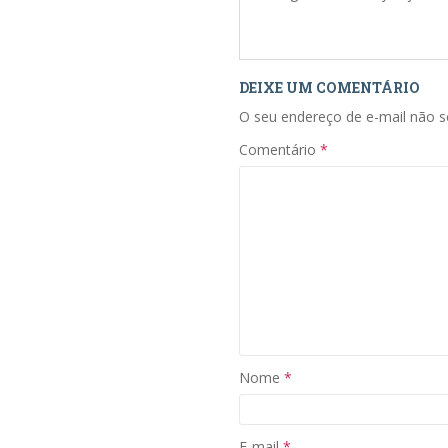
DEIXE UM COMENTÁRIO
O seu endereço de e-mail não s
Comentário
*
Nome
*
E-mail
*