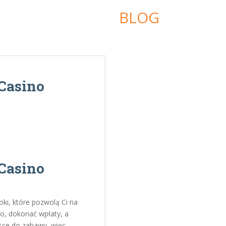
BLOG
Casino
Casino
ki, które pozwolą Ci na
to, dokonać wpłaty, a
jsce do zabawy, więc