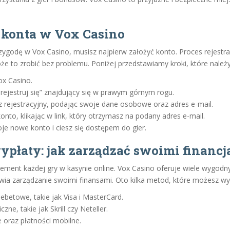
a konta w Vox Casino
godę w Vox Casino, musisz najpierw założyć konto. Proces rejestracji
że to zrobić bez problemu. Poniżej przedstawiamy kroki, które należ
ox Casino.
Zarejestruj się” znajdujący się w prawym górnym rogu.
z rejestracyjny, podając swoje dane osobowe oraz adres e-mail.
nto, klikając w link, który otrzymasz na podany adres e-mail.
oje nowe konto i ciesz się dostępem do gier.
wypłaty: jak zarządzać swoimi financ
lement każdej gry w kasynie online. Vox Casino oferuje wiele wygod
twia zarządzanie swoimi finansami. Oto kilka metod, które możesz wy
ebetowe, takie jak Visa i MasterCard.
czne, takie jak Skrill czy Neteller.
oraz płatności mobilne.