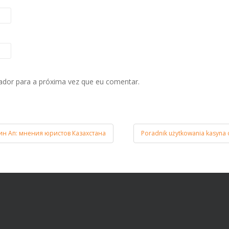
ador para a próxima vez que eu comentar.
ин Ап: мнения юристов Казахстана
Poradnik użytkowania kasyna 