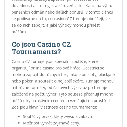
dovednosti a strategie, a zároveň získat šanci na výhru
peněžních odměn nebo dalších bonusů. V tomto článku
se podíváme na to, co casino CZ turnaje obnášejí, jak
se do nich zapojit, a jaké výhody mohou přinést
hráčům.
Co jsou Casino CZ
Tournaments?
Casino CZ turnaje jsou speciální soutěže, které
organizují online casina pro své hráče. Účastníci se
mohou zapojit do různých her, jako jsou sloty, blackjack
nebo poker, a soutěžit o nejlepší skóre. Turnaje mohou
mít různé formáty, od časových výzev až po turnaje
založené na počtu výher. Tyto soutěže přitahují mnoho
hráčů díky atraktivním cenám a vzrušujícímu prostředí.
Zde jsou hlavní vlastnosti casino tournaments:
Soutěživý prvek, který zvyšuje zábavu.
Možnost vyhrát zajímavé ceny.