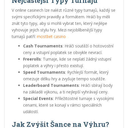
Nejčastější Typy Turnajů
V online casinech lze nalézt různé typy turnajů, každý se
svými specifickými pravidly a formátem. Hráči by měli
znát tyto typy, aby si mohli vybrat ten, který nejlépe
vyhovuje jejich stylu hry. Mezi nejoblíbenější typy
turnajů patří:
mostbet casino
Cash Tournaments
: Hráči soutěží o hotovostní
ceny a vstupní poplatek se obvykle nevrací.
Freerolls
: Turnaje, kde se neplatí žádný vstupní
poplatek a výhry i přesto existují.
Speed Tournaments
: Rychlejší formát, který
omezuje délku hry a zvyšuje tempo soutěže.
Leaderboard Tournaments
: Hráči sbírají body
na základě výkonu, a ti nejlepší vyhrávají ceny.
Special Events
: Příležitostné turnaje s vysokými
cenami, které se konají v rámci speciálních
událostí.
Jak Zvýšit Šance na Výhru?