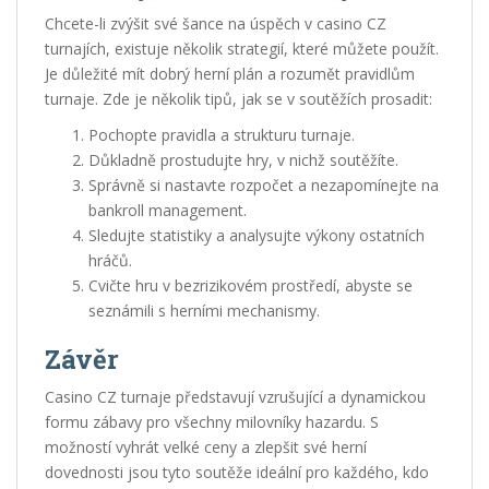
Chcete-li zvýšit své šance na úspěch v casino CZ
turnajích, existuje několik strategií, které můžete použít.
Je důležité mít dobrý herní plán a rozumět pravidlům
turnaje. Zde je několik tipů, jak se v soutěžích prosadit:
Pochopte pravidla a strukturu turnaje.
Důkladně prostudujte hry, v nichž soutěžíte.
Správně si nastavte rozpočet a nezapomínejte na
bankroll management.
Sledujte statistiky a analysujte výkony ostatních
hráčů.
Cvičte hru v bezrizikovém prostředí, abyste se
seznámili s herními mechanismy.
Závěr
Casino CZ turnaje představují vzrušující a dynamickou
formu zábavy pro všechny milovníky hazardu. S
možností vyhrát velké ceny a zlepšit své herní
dovednosti jsou tyto soutěže ideální pro každého, kdo