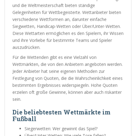
und die Weltmeisterschaft bieten ständige
Gelegenheiten für Wettbegeisterte. Wettanbieter bieten
verschiedene Wettformen an, darunter einfache
Siegwetten, Handicap-Wetten oder Über/Unter-Wetten.
Diese Wettarten ermöglichen es den Spielern, ihr Wissen
und ihre Vorliebe für bestimmte Teams und Spieler
auszudrücken.
Für die Wettenden gibt es eine Vielzahl von
Wettmärkten, die von den Anbietern angeboten werden.
Jeder Anbieter hat seine eigenen Methoden zur
Festlegung von Quoten, die die Wahrscheinlichkeit eines
bestimmten Ergebnisses widerspiegeln. Hohe Quoten
erzielen oft große Gewinne, können aber auch riskanter
sein.
Die beliebtesten Wettmärkte im
Fußball
Siegerwetten: Wer gewinnt das Spiel?
Über/Unter Wetten: Wie viele Tore fallen?