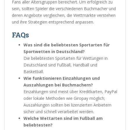
Fans aller Altersgruppen bereichert. Um erfolgreich zu
sein, sollten Spieler die verschiedenen Buchmacher und
deren Angebote vergleichen, die Wettmärkte verstehen
und ihre Strategien entsprechend anpassen.
FAQs
Was sind die beliebtesten Sportarten für
Sportwetten in Deutschland?
Die beliebtesten Sportarten für Wettungen in
Deutschland sind Fußball, Handball und
Basketball.
Wie funktionieren Einzahlungen und
Auszahlungen bei Buchmachern?
Einzahlungen sind meist über Kreditkarten, PayPal
oder lokale Methoden wie Giropay möglich;
Auszahlungen sollten bei lizenzierten Anbietern
sicher und schnell verarbeitet werden.
Welche Wettarten sind im Fußball am
beliebtesten?