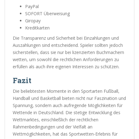
PayPal
SOFORT Überweisung
Giropay
Kreditkarten
Die Transparenz und Sicherheit bei Einzahlungen und
Auszahlungen sind entscheidend. Spieler sollten jedoch
sicherstellen, dass sie nur bei lizenzierten Buchmachern
wetten, um sowohl die rechtlichen Anforderungen zu
erfüllen als auch ihre eigenen Interessen zu schützen.
Fazit
Die beliebtesten Momente in den Sportarten Fußball,
Handball und Basketball bieten nicht nur Faszination und
Spannung, sondern auch aufregende Möglichkeiten für
Wettende in Deutschland. Die stetige Entwicklung des
Wettmarktes, einschließlich der rechtlichen
Rahmenbedingungen und der Vielfalt an
Wettmöglichkeiten, hat das Sportwetten-Erlebnis für