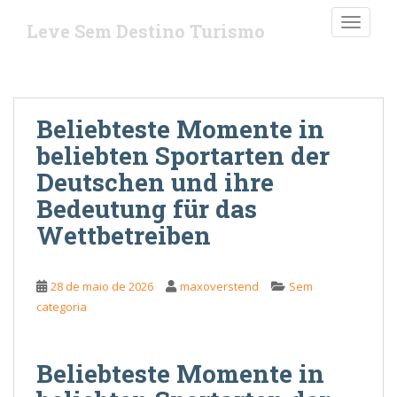
S
TOGGLE
Leve Sem Destino Turismo
k
i
p
t
o
Beliebteste Momente in
m
beliebten Sportarten der
a
i
Deutschen und ihre
n
Bedeutung für das
c
Wettbetreiben
o
n
t
28 de maio de 2026
maxoverstend
Sem
e
categoria
n
t
Beliebteste Momente in