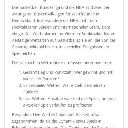
Die Basketball-Bundesliga und die NBA sind zwei der
wichtigsten Basketball-Ligen für Wettfreunde in
Deutschland. Insbesondere die NBA, mit ihren
spektakulären Spielen und internationalen Stars, zieht
ein großes Wettvolumen an. German Bookmaker bieten
vielfältige Wettarten auf Basketballspiele an, die von der
Gesamtpunktzahl bis hin zu speziellen Ereignissen im
Spiel reichen.
Die zahlreichen Wettmärkte umfassen unter anderem:
Gesamtsieg und Punktzahl: Wer gewinnt und mit
wie vielen Punkten?
Einzelspieler-Wetten: Wer erzielt die meisten
Punkte?
Live-Wetten: Einsätze während des Spiels, um von
aktuellen Spielverläufen zu profitieren.
Besonders Live-Wetten haben bei Basketballfans
zugenommen, da sie die Dynamik eines Spiels in
Echtzeit erfassen können. Das Timing und die Strategie