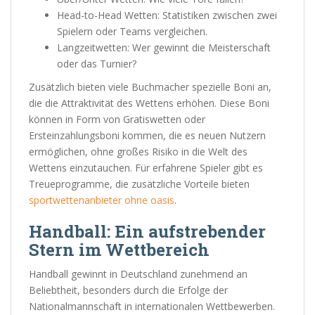
Head-to-Head Wetten: Statistiken zwischen zwei
Spielern oder Teams vergleichen.
Langzeitwetten: Wer gewinnt die Meisterschaft
oder das Turnier?
Zusätzlich bieten viele Buchmacher spezielle Boni an,
die die Attraktivität des Wettens erhöhen. Diese Boni
können in Form von Gratiswetten oder
Ersteinzahlungsboni kommen, die es neuen Nutzern
ermöglichen, ohne großes Risiko in die Welt des
Wettens einzutauchen. Für erfahrene Spieler gibt es
Treueprogramme, die zusätzliche Vorteile bieten
sportwettenanbieter ohne oasis
.
Handball: Ein aufstrebender
Stern im Wettbereich
Handball gewinnt in Deutschland zunehmend an
Beliebtheit, besonders durch die Erfolge der
Nationalmannschaft in internationalen Wettbewerben.