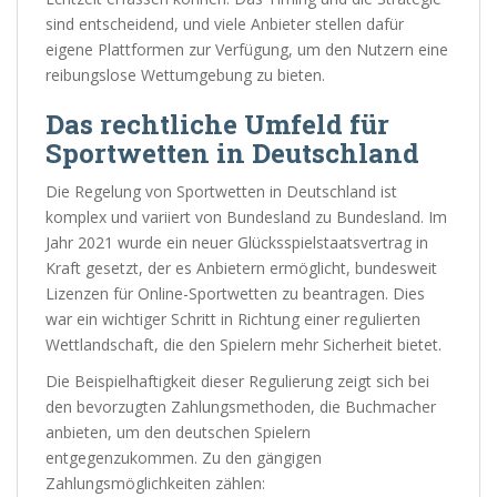
sind entscheidend, und viele Anbieter stellen dafür
eigene Plattformen zur Verfügung, um den Nutzern eine
reibungslose Wettumgebung zu bieten.
Das rechtliche Umfeld für
Sportwetten in Deutschland
Die Regelung von Sportwetten in Deutschland ist
komplex und variiert von Bundesland zu Bundesland. Im
Jahr 2021 wurde ein neuer Glücksspielstaatsvertrag in
Kraft gesetzt, der es Anbietern ermöglicht, bundesweit
Lizenzen für Online-Sportwetten zu beantragen. Dies
war ein wichtiger Schritt in Richtung einer regulierten
Wettlandschaft, die den Spielern mehr Sicherheit bietet.
Die Beispielhaftigkeit dieser Regulierung zeigt sich bei
den bevorzugten Zahlungsmethoden, die Buchmacher
anbieten, um den deutschen Spielern
entgegenzukommen. Zu den gängigen
Zahlungsmöglichkeiten zählen: