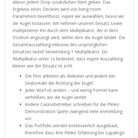
Aktion jedem Drop zusätzlichen Wert geben. Das
Ergebnis eines Declines wird von living room
Parametern beeinflusst, expire wir auswählen, bevor wir
die Kugel loslassen. Wir nehmen unseren Einsatz sowie
multiplizieren ihn durch dem Multiplikator, der in dem
Position angezeigt wird, within dem die Kugel landet. Die
Gesamtauszahlung inklusive des ursprünglichen
Einsatzes lautet Verwendung × Multiplikator. Ein
Multiplikator unter 1x bedeutet, dass expire Auszahlung
kleiner wie der Einsatz ist echt.
Die Pins arbeiten als Ablenker und ändern bei
Sexkontakt die Richtung der Kugel.
Jeder Wurf ist anders – und wenig Formel kann
verheißen, wo die Kugel landet.
Andere Casinobetreiber schreiben für die Plinko
Demonstration Spiele zwingend viele Anmeldung
vor.
Das Portfolio werden kontinuierlich ausgebaut,
therefore dass Ihre Plinko Erfahrung bei Lapalingo