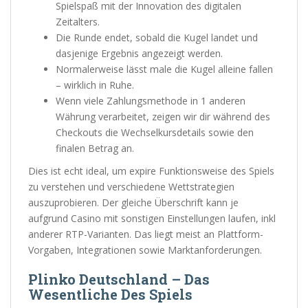
Spielspaß mit der Innovation des digitalen
Zeitalters.
Die Runde endet, sobald die Kugel landet und
dasjenige Ergebnis angezeigt werden.
Normalerweise lässt male die Kugel alleine fallen
– wirklich in Ruhe.
Wenn viele Zahlungsmethode in 1 anderen
Währung verarbeitet, zeigen wir dir während des
Checkouts die Wechselkursdetails sowie den
finalen Betrag an.
Dies ist echt ideal, um expire Funktionsweise des Spiels
zu verstehen und verschiedene Wettstrategien
auszuprobieren. Der gleiche Überschrift kann je
aufgrund Casino mit sonstigen Einstellungen laufen, inkl
anderer RTP-Varianten. Das liegt meist an Plattform-
Vorgaben, Integrationen sowie Marktanforderungen.
Plinko Deutschland – Das
Wesentliche Des Spiels