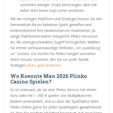
unsereins weniger Drops bevorzugen, aber mit
lieber Wert hinter man sicher einzelnen.
Mit der richtigen Plattform und Strategie können Sie den
Nervenkitzel dieses beliebten Spiels genießen und
konkomitierend Ihre Gewinnchancen maximieren. Ja,
einige Plattformen bieten entsperrte Plinko-Versionen
an, die uneingeschränkten Zugriff ermöglichen. Wählen
Sie immer vertrauenswürdige Websites, um zuverlässig
zu” “zocken. Die Kosten für Plinko hängen vonseiten
Ihrem Einsatz stomach, den Sie vor jeder Runde
festlegen
plinko geld verdienen
.
Wo Koennte Man 2026 Plinko
Casino Spielen?
Es ist irrelevant, ob Sie eine Plinko Version mit einem
Euro oder mit 1. 000 € spielen. Die Multiplikatoren
bleiben unverändert, and so dass der Spaßfaktor beim
Plinko Online game für jeden Spielertypen gewährleistet
ist. Wer das niedrige Mulighed bevorzugt, hat zwar keine