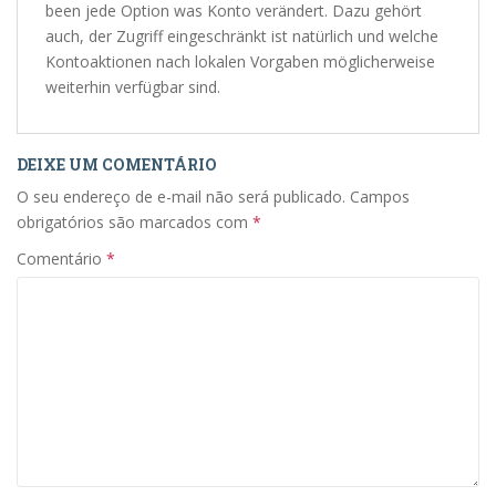
been jede Option was Konto verändert. Dazu gehört
auch, der Zugriff eingeschränkt ist natürlich und welche
Kontoaktionen nach lokalen Vorgaben möglicherweise
weiterhin verfügbar sind.
DEIXE UM COMENTÁRIO
O seu endereço de e-mail não será publicado.
Campos
obrigatórios são marcados com
*
Comentário
*